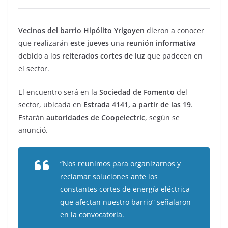
Vecinos del barrio Hipólito Yrigoyen
dieron a conocer
que realizarán
este jueves
una
reunión informativa
debido a los
reiterados cortes de luz
que padecen en
el sector.
El encuentro será en la
Sociedad de Fomento
del
sector, ubicada en
Estrada 4141, a partir de las 19
.
Estarán
autoridades de Coopelectric
, según se
anunció.
“Nos reunimos para organizarnos y
reclamar soluciones ante los
constantes cortes de energía eléctrica
que afectan nuestro barrio” señalaron
en la convocatoria.