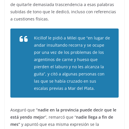
de quitarle demasiada trascendencia a esas palabras
subidas de tono que le dedicó, incluso con referencias
a cuestiones físicas.
Kicillof le pidió a Milei que “en lugar de
andar insultando recorra y se ocupe
por una vez de los problemas de los
argentinos de carne y hueso que
pierden el laburo y no les alcanza la
guita”, y citó a algunas personas con
las que se había cruzado en sus
escalas previas a Mar del Plata.
Aseguró que
“nadie en la provincia puede decir que le
está yendo mejor
”, remarcó que “
nadie llega a fin de
mes”
y apuntó que esa misma expresión se la