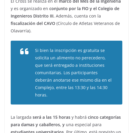
El Cross se realiza en el
marco del Mes de la Ingeniería
y es organizado en
conjunto por la FIO y el Colegio de
Ingenieros Distrito III.
Además, cuenta con la
fiscalización del CAVO
(Círculo de Atletas Veteranos de
Olavarría).
Si bien la inscripción es gratuita se
solicita un alimento no perecedero,
que será entregado a instituciones
comunitarias. Los participantes
deberán anotarse ese mismo día en el
Complejo, entre las 13:30 y las 14:30
horas.
La largada
será a las 15 horas
y habrá
cinco categorías
para damas y caballeros, y
una especial para
estudiantes universitarios.
Por último, está previsto un