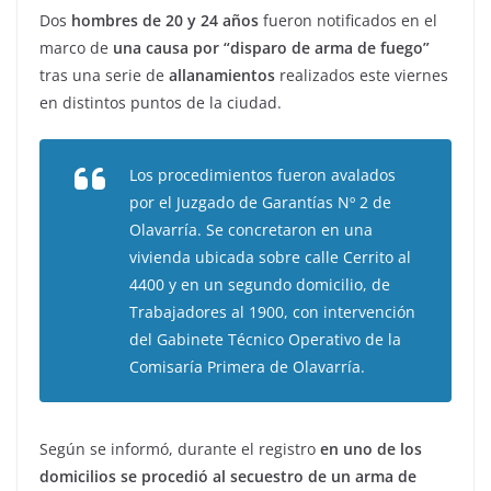
Dos
hombres de 20 y 24 años
fueron notificados en el
marco de
una causa por “disparo de arma de fuego”
tras una serie de
allanamientos
realizados este viernes
en distintos puntos de la ciudad.
Los procedimientos fueron avalados
por el Juzgado de Garantías Nº 2 de
Olavarría. Se concretaron en una
vivienda ubicada sobre calle Cerrito al
4400 y en un segundo domicilio, de
Trabajadores al 1900, con intervención
del Gabinete Técnico Operativo de la
Comisaría Primera de Olavarría.
Según se informó, durante el registro
en uno de los
domicilios se procedió al secuestro de un arma de