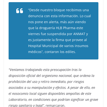
“Desde nuestro bloque recibimos una
denuncia con esta información. Lo cual
nos pone en alerta, más aún viendo
que la droguería HLB Pharma este
viernes fue suspendida por ANMAT y
es justamente la firma que provee al
Hospital Municipal de varios insumos
médicos”, contaron los ediles.
“Veníamos trabajando esta preocupación tras la
disposición oficial del organismo nacional, que ordena la
prohibición del uso y retiro inmediato, por riesgos
asociados a su manipulación y efectos. A pesar de ello, en
el nosocomio local siguen disponibles ampollas de este
Laboratorio, en condiciones que podrían significar un grave
riesgo sanitario y legal”,
remarcaron.