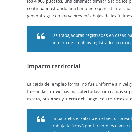
los 4.000 puestos,
una dinámica similar a la de los 
continúa mostrando una lenta pero persistente caída
general sigue en los valores más bajos de los último
Las trabajadoras registradas en casas pa
número de empleos registrados en marzo
Impacto territorial
La caída del empleo formal no fue uniforme a nivel 
fueron las provincias más afectadas, con caídas sup
Estero, Misiones y Tierra del Fuego,
con retrocesos d
En paralelo, el salario en el sector priv
trabajadas) cayó por tercer mes consecu