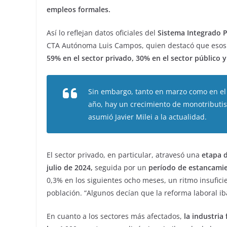
empleos formales.
Así lo reflejan datos oficiales del
Sistema Integrado P
CTA Autónoma Luis Campos, quien destacó que esos 
59% en el sector privado, 30% en el sector público y
Sin embargo, tanto en marzo como en el 
año, hay un crecimiento de monotributis
asumió Javier Milei a la actualidad.
El sector privado, en particular, atravesó una
etapa 
julio de 2024,
seguida por un
período de estancami
0,3% en los siguientes ocho meses, un ritmo insufici
población. “Algunos decían que la reforma laboral ib
En cuanto a los sectores más afectados,
la industria