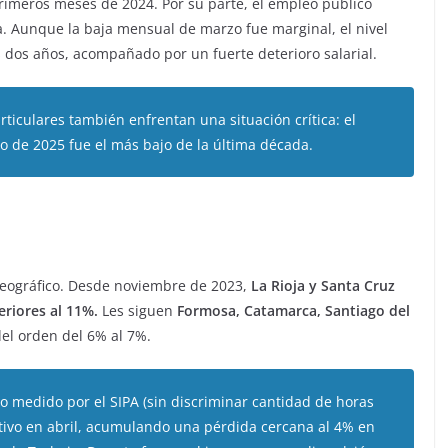
primeros meses de 2024. Por su parte, el empleo público
. Aunque la baja mensual de marzo fue marginal, el nivel
s dos años, acompañado por un fuerte deterioro salarial.
rticulares también enfrentan una situación crítica: el
 de 2025 fue el más bajo de la última década.
geográfico. Desde noviembre de 2023,
La Rioja y Santa Cruz
eriores al 11%.
Les siguen
Formosa, Catamarca, Santiago del
el orden del 6% al 7%.
ado medido por el SIPA (sin discriminar cantidad de horas
tivo en abril, acumulando una pérdida cercana al 4% en