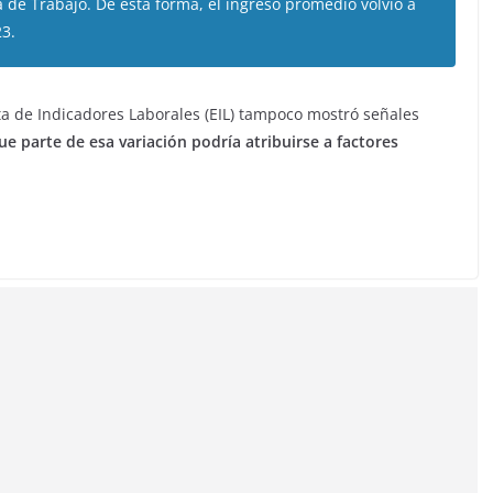
a de Trabajo. De esta forma, el ingreso promedio volvió a
3.
ta de Indicadores Laborales (EIL) tampoco mostró señales
e parte de esa variación podría atribuirse a factores