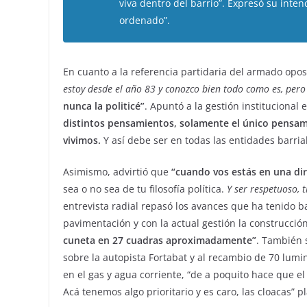
viva dentro del barrio”. Expresó su inte
ordenado”.
En cuanto a la referencia partidaria del armado opos
estoy desde el año 83 y conozco bien todo como es, pero
nunca la politicé”
. Apuntó a la gestión institucional 
distintos pensamientos, solamente el único pensami
vivimos.
Y así debe ser en todas las entidades barrial
Asimismo, advirtió que
“cuando vos estás en una diri
sea o no sea de tu filosofía política.
Y ser respetuoso, 
entrevista radial repasó los avances que ha tenido b
pavimentación y con la actual gestión la construcció
cuneta en 27 cuadras aproximadamente”
. También s
sobre la autopista Fortabat y al recambio de 70 lu
en el gas y agua corriente, “de a poquito hace que e
Acá tenemos algo prioritario y es caro, las cloacas” p