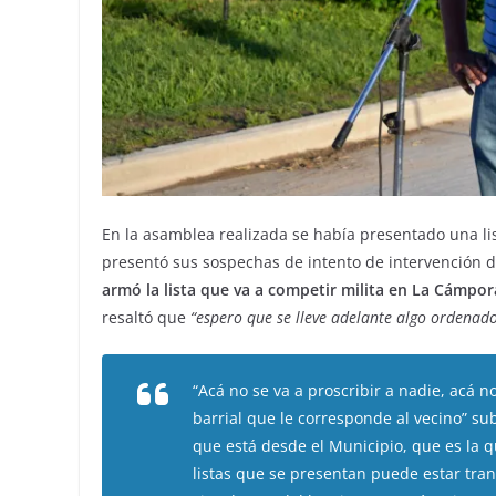
En la asamblea realizada se había presentado una list
presentó sus sospechas de intento de intervención d
armó la lista que va a competir milita en La Cámpora
resaltó que
“espero que se lleve adelante algo ordenad
“Acá no se va a proscribir a nadie, acá no
barrial que le corresponde al vecino” s
que está desde el Municipio, que es la 
listas que se presentan puede estar tra