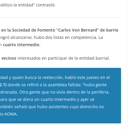
litizo la entidad” contrastó.
en la Sociedad de Fomento “Carlos Von Bernard” de barrio
o logró alcanzarse, hubo dos listas en competencia. La
un
cuarto intermedio
.
 vecinos
interesados en participar de la entidad barrial.
idad y quien busca la reelección, habló este jueves en el
2.7)
donde se refirió a la asamblea fallida: “hubo gente
ronada. Otra gente que no vivía dentro de la periferia.
ara que se diera un cuarto intermedio y ayer se
mbién señaló que hubo asistentes cuyo domicilio no
rio AOMA.