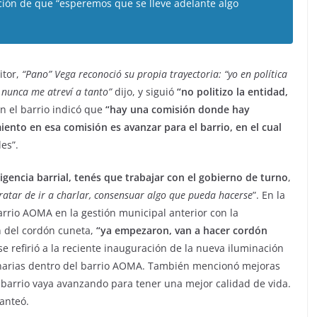
nción de que “esperemos que se lleve adelante algo
itor,
“Pano” Vega reconoció su propia trayectoria: “yo en política
 nunca me atreví a tanto”
dijo, y siguió
“no politizo la entidad,
en el barrio indicó que
“hay una comisión donde hay
ento en esa comisión es avanzar para el barrio, en el cual
es”.
gencia barrial, tenés que trabajar con el gobierno de turno
,
tratar de ir a charlar, consensuar algo que pueda hacerse
”. En la
arrio AOMA en la gestión municipal anterior con la
n del cordón cuneta,
“ya empezaron, van a hacer cordón
e refirió a la reciente inauguración de la nueva iluminación
minarias dentro del barrio AOMA. También mencionó mejoras
l barrio vaya avanzando para tener una mejor calidad de vida.
lanteó.