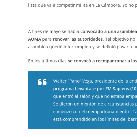
lista que va a competir milita en La Cámpora. Yo no po
A fines de mayo se había
convocado a una asamblea 
AOMA
para
renovar las autoridades
. Tal objetivo n
asamblea quedó interrumpida y se definió pasar a 
En los últimos días
se convocó a reempadronar a los
Walter “Pano” Vega, presidente de la ent
programa Levantate por FM Sapiens (10
que entró al salón y que no estaba empad
Se dieron un montón de circunstancias p
comenzó con el reempadronamiento”. Ta
está comprendido en los límites del bar