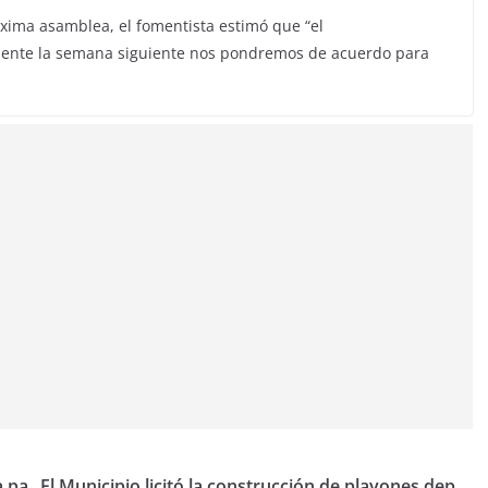
óxima asamblea, el fomentista estimó que “el
mente la semana siguiente nos pondremos de acuerdo para
a pa
El Municipio licitó la construcción de playones dep