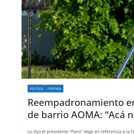
POLÍTICA
PORTADA
Reempadronamiento en
de barrio AOMA: “Acá no
Lo dijo el presidente “Pano” Vega en referencia a la