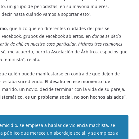
o, un grupo de periodistas, en su mayoría mujeres,
a decir hasta cuándo vamos a soportar esto”.
amo,
que hizo que en diferentes ciudades del país se
Facebook, grupos de Facebook abiertos, en
donde se decía
artir de ahí, en nuestro caso particular, hicimos tres reuniones
o sé, me acuerdo, pero la Asociación de Árbitros, espacios que
feminista”, relató.
que quién puede manifestarse en contra de que dejen de
ue estaba sucediendo.
El desafío en ese momento fue
marido, un novio, decide terminar con la vida de su pareja,
sistemático, es un problema social, no son hechos aislados”
,
femicidio, se empieza a hablar de violencia machista, se
 público que merece un abordaje social, y se empieza a