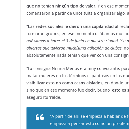
que no tenían ningún tipo de valor.
Y en ese moment
comenzaron a partir de unos tuits a organizar algo, 
“
Las redes sociales le dieron una capilaridad al recl
formaran grupos, en ese momento usábamos mucho 
qué vamos a hacer el 3 de junio en nuestra ciudad. Y a p
abiertas que tuvieron muchísima adhesión de clubes
, n
absolutamente nada tenían que ver con una consigna 
“La consigna Ni una Menos era muy convocante, por
matar mujeres en los términos espantosos en los q
visibilizar esto no como casos aislados,
en donde un 
sino que en ese momento fue decir, bueno,
esto es 
aseguró Iturralde.
“A partir de ahí se empieza a hablar de 
empieza a pensar esto como un problema