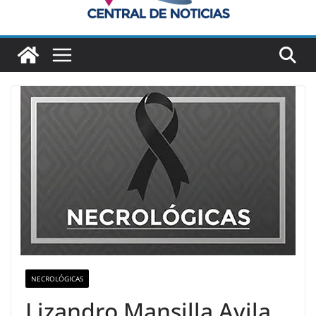
NECROLÓGICAS
Lizandro Mansilla Avila