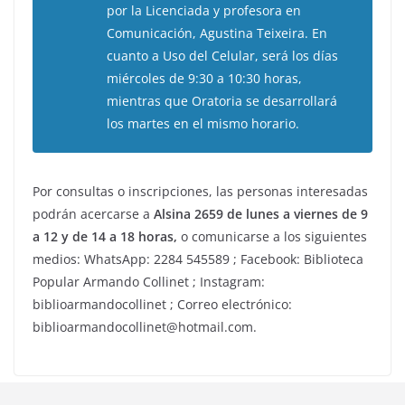
por la Licenciada y profesora en
Comunicación, Agustina Teixeira. En
cuanto a Uso del Celular, será los días
miércoles de 9:30 a 10:30 horas,
mientras que Oratoria se desarrollará
los martes en el mismo horario.
Por consultas o inscripciones, las personas interesadas
podrán acercarse a
Alsina 2659 de lunes a viernes de 9
a 12 y de 14 a 18 horas,
o comunicarse a los siguientes
medios: WhatsApp: 2284 545589 ; Facebook: Biblioteca
Popular Armando Collinet ; Instagram:
biblioarmandocollinet ; Correo electrónico:
biblioarmandocollinet@hotmail.com.