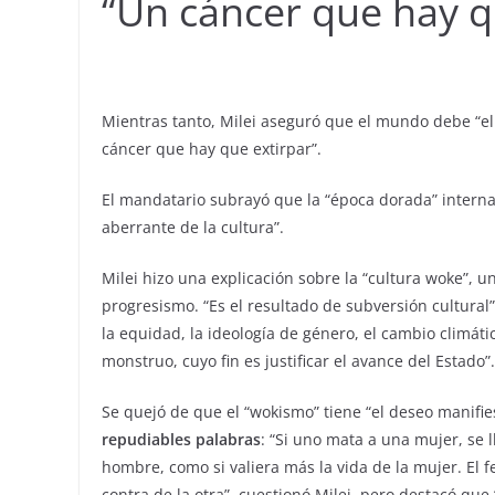
“Un cáncer que hay q
Mientras tanto, Milei aseguró que el mundo debe “elim
cáncer que hay que extirpar”.
El mandatario subrayó que la “época dorada” internac
aberrante de la cultura”.
Milei hizo una explicación sobre la “cultura woke”, un
progresismo. “Es el resultado de subversión cultural”,
la equidad, la ideología de género, el cambio climáti
monstruo, cuyo fin es justificar el avance del Estado”.
Se quejó de que el “wokismo” tiene “el deseo manifiest
repudiables palabras
: “Si uno mata a una mujer, se 
hombre, como si valiera más la vida de la mujer. El
contra de la otra”, cuestionó Milei, pero destacó q