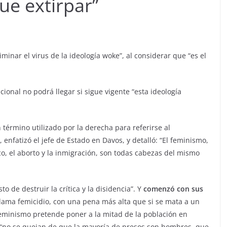
ue extirpar”
inar el virus de la ideología woke”, al considerar que “es el
ional no podrá llegar si sigue vigente “esta ideología
 término utilizado por la derecha para referirse al
 enfatizó el jefe de Estado en Davos, y detalló: “El feminismo,
co, el aborto y la inmigración, son todas cabezas del mismo
o de destruir la crítica y la disidencia”. Y
comenzó con sus
llama femicidio, con una pena más alta que si se mata a un
 feminismo pretende poner a la mitad de la población en
ue “no se quejan de que la mayoría de presos son hombres, que