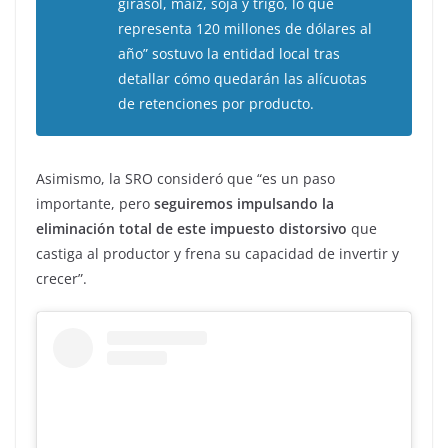
girasol, maíz, soja y trigo, lo que
representa 120 millones de dólares al
año” sostuvo la entidad local tras
detallar cómo quedarán las alícuotas
de retenciones por producto.
Asimismo, la SRO consideró que “es un paso
importante, pero
seguiremos impulsando la
eliminación total de este impuesto distorsivo
que
castiga al productor y frena su capacidad de invertir y
crecer”.