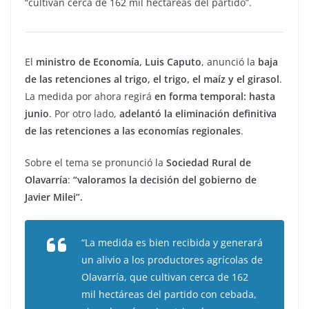
“cultivan cerca de 162 mil hectáreas del partido”.
El
ministro de Economía, Luis Caputo
, anunció la
baja
de las retenciones al trigo, el trigo, el maíz y el girasol
.
La medida por ahora regirá
en forma temporal: hasta
junio
. Por otro lado,
adelantó la eliminación definitiva
de las retenciones a las economías regionales
.
Sobre el tema se pronunció la
Sociedad Rural de
Olavarría
:
“valoramos la decisión del gobierno de
Javier Milei”.
“La medida es bien recibida y generará
un alivio a los productores agrícolas de
Olavarría, que cultivan cerca de 162
mil hectáreas del partido con cebada,