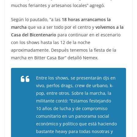
muchos feriantes y artesanos locales” agregó.
Según lo pautado, “a las
18 horas arrancamos la
marcha
que va a ser todo por el centro y
volvemos a la
Casa del Bicentenario
para continuar en el escenario
con los shows hasta las 12 de la noche
aproximadamente. Después tenemos la fiesta de la
marcha en Bitter Casa Bar” detalló Nemex.
Entre los shows, se presentarán djs en
vivo, perfos drags, crew de urbano, k-
pop, entre otros. Sobre la marcha, la
militante contó: “Estamos festejando
10 años de lucha y de compromiso
comunitario en un panorama social
económico y político que está haciendo
bastante heavy para todas nosotras y