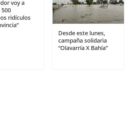
dor voy a
 500
os ridículos
ovincia”
Desde este lunes,
campaña solidaria
“Olavarría X Bahía”