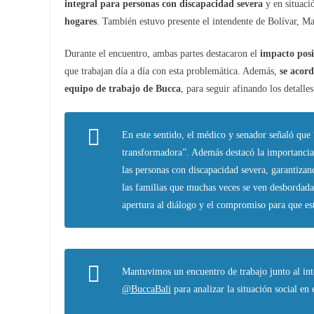
integral para personas con discapacidad severa
y en situaci
hogares
. También estuvo presente el intendente de Bolívar, M
Durante el encuentro, ambas partes destacaron el
impacto posi
que trabajan día a día con esta problemática. Además,
se acord
equipo de trabajo de Bucca
, para seguir afinando los detalle
En este sentido, el médico y senador señaló que 
transformadora”. Además destacó la importancia 
las personas con discapacidad severa, garantizan
las familias que muchas veces se ven desbordadas
apertura al diálogo y el compromiso para que esta
Mantuvimos un encuentro de trabajo junto al in
@BuccaBali
para analizar la situación social en