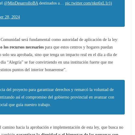
del
@MinDesarrolloBA
destinados a…
pic.twitter.com/nkn6xL1r1j
r 28, 2024
la Comunidad será fundamental como autoridad de aplicación de la ley:
o los recursos necesarios
para que estos centros y hogares puedan
 solo sea aprobada, sino que tenga un impacto real en el día a día de
día “Alegría” se fue convirtiendo en una institución fuerte que me
stintos puntos del interior bonaerense”.
ncia del proyecto para garantizar derechos y remarcó la voluntad de
rantizando así el compromiso del gobierno provincial en avanzar con
social que guía nuestro trabajo.
l camino hacia la aprobación e implementación de esta ley, que busca no
no también
garantizar la dignidad y el bienestar de las personas con