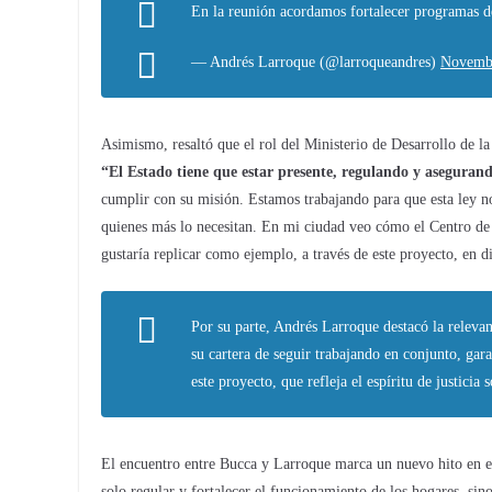
En la reunión acordamos fortalecer programas 
— Andrés Larroque (@larroqueandres)
Novembe
Asimismo, resaltó que el rol del Ministerio de Desarrollo de 
“El Estado tiene que estar presente, regulando y asegurand
cumplir con su misión. Estamos trabajando para que esta ley no
quienes más lo necesitan. En mi ciudad veo cómo el Centro de 
gustaría replicar como ejemplo, a través de este proyecto, en di
Por su parte, Andrés Larroque destacó la releva
su cartera de seguir trabajando en conjunto, ga
este proyecto, que refleja el espíritu de justicia 
El encuentro entre Bucca y Larroque marca un nuevo hito en e
solo regular y fortalecer el funcionamiento de los hogares, si