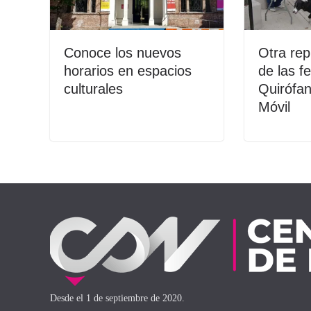
Conoce los nuevos
Otra re
horarios en espacios
de las f
culturales
Quirófan
Móvil
Desde el 1 de septiembre de 2020.