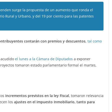
renden surge la propuesta de un aumento que ronda el
rio Rural y Urbano, y del 19 por ciento para las patentes
ontribuyentes contarán con premios y descuentos
,
tal como
a acudido
el lunes a la Cámara de Diputados
a exponer
 proyectos tomaron estado parlamentario formal el martes,
 los
incrementos previstos en la ley Fiscal
, tomaron relevancia
lecen los
ajustes en el impuesto Inmobiliario, tanto para