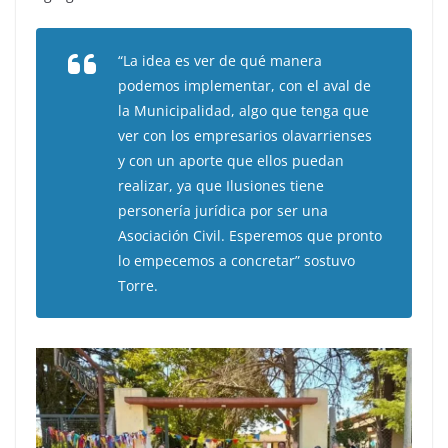
“La idea es ver de qué manera
podemos implementar, con el aval de
la Municipalidad, algo que tenga que
ver con los empresarios olavarrienses
y con un aporte que ellos puedan
realizar, ya que Ilusiones tiene
personería jurídica por ser una
Asociación Civil. Esperemos que pronto
lo empecemos a concretar” sostuvo
Torre.