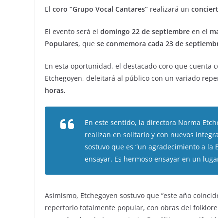
El
coro “Grupo Vocal Cantares”
realizará un
conciert
El evento será el
domingo 22 de septiembre
en el
mar
Populares
, que
se conmemora cada 23 de septiemb
En esta oportunidad, el destacado coro que cuenta c
Etchegoyen, deleitará al público con un variado repe
horas.
En este sentido, la directora Norma Etc
realizan en solitario y con nuevos integr
sostuvo que es “un agradecimiento a la 
ensayar. Es hermoso ensayar en un lugar 
Asimismo, Etchegoyen sostuvo que “este año coincide
repertorio totalmente popular, con obras del folklore