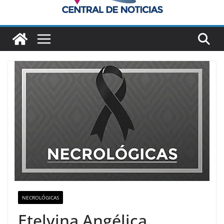
NECROLÓGICAS
Etelvina Angélica