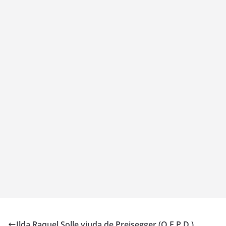
Ilda Raquel Solle viuda de Preisegger (Q.E.P.D.)