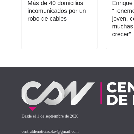
Más de 40 domicilios
Enrique
incomunicados por un
“Tenemo
robo de cables
joven, c
muchas
crecer”
Desde el 1 de septiembre de 2020.
centraldenoticiasolav@gmail.com