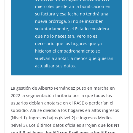
miércoles perderán la bonificación en
su factura y esa fecha no tendrá una
nueva prórroga. Si no se inscriben
voluntariamente, el Estado considera
que no lo necesitan. Pero no es
necesario que los hogares que ya
hicieron el empadronamiento se
vuelvan a anotar, a menos que quieran
actualizar sus datos.
La gestión de Alberto Fernández puso en marcha en
2022 la segmentación tarifaria por la que todos los
usuarios debían anotarse en el RASE o perderían el
subsidio. Allí se dividió a los hogares en altos ingresos
(Nivel 1), Ingresos bajos (Nivel 2) e Ingresos Medios
(Nivel 3). Los últimos datos oficiales arrojan que
los N1
son 5,3 millones, los N2 son 8 millones y los N3 son