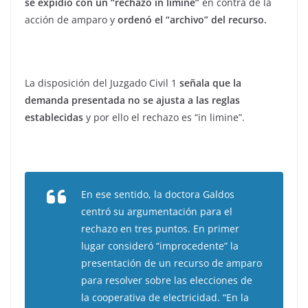
se expidió con un “rechazo in limine”
en contra de la
acción de amparo y
ordenó el “archivo” del recurso.
La disposición del Juzgado Civil 1
señala que la
demanda presentada no se ajusta a las reglas
establecidas
y por ello el rechazo es “in limine”.
En ese sentido, la doctora Galdos
centró su argumentación para el
rechazo en tres puntos. En primer
lugar consideró “improcedente” la
presentación de un recurso de amparo
para resolver sobre las elecciones de
la cooperativa de electricidad. “En la