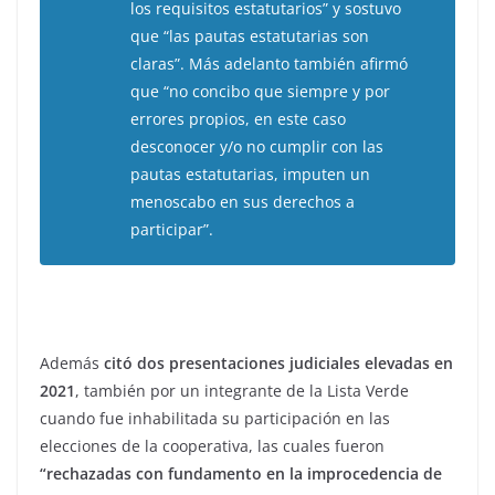
los requisitos estatutarios” y sostuvo
que “las pautas estatutarias son
claras”. Más adelanto también afirmó
que “no concibo que siempre y por
errores propios, en este caso
desconocer y/o no cumplir con las
pautas estatutarias, imputen un
menoscabo en sus derechos a
participar”.
Además
citó dos presentaciones judiciales elevadas en
2021
, también por un integrante de la Lista Verde
cuando fue inhabilitada su participación en las
elecciones de la cooperativa, las cuales fueron
“rechazadas con fundamento en la improcedencia de