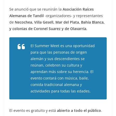
Se anunció que se reunirán la
Asociación Raíces
Alemanas de Tandil
-organizadores- y representantes
de
Necochea, Villa Gesell, Mar del Plata, Bahía Blanca,
y colonias de Coronel Suarez y de Olavarría.
El Summer Meet es una oportunidad
para que las personas de origen
alemán y sus descendientes se
reúnan, celebren su cultura y
aprendan más sobre su herencia. El
evento contará con música, baile,
comida tradicional alemana y
actividades para todas las edades.
El evento es gratuito y está
abierto a todo el público
.