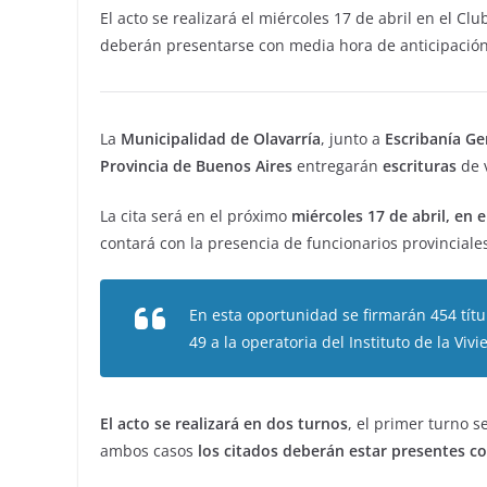
El acto se realizará el miércoles 17 de abril en el Cl
deberán presentarse con media hora de anticipación
La
Municipalidad de Olavarría
, junto a
Escribanía Ge
Provincia de Buenos Aires
entregarán
escrituras
de v
La cita será en el próximo
miércoles 17 de abril, en
contará con la presencia de funcionarios provinciale
En esta oportunidad se firmarán 454 tít
49 a la operatoria del Instituto de la Viv
El acto se realizará en dos turnos
, el primer turno s
ambos casos
los citados deberán estar presentes c