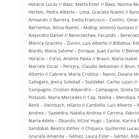
Horacio Lucas // Báez, Marta Ester // Báez, Norma Be
Herlein, Pedro Alberto – Lima, Graciela Noemí // Ban
Armando // Barrera, Evelio Francisco – Contini, Omar
Barrientos, Alicia Noemí – Molloy, Antonio Gustavo //
Alejandro Daniel // Berecoechea, Facundo – Berecoec
Mónica Graciela – Zunini, Luis Alberto // Bilbatua, Edi
Biordo, María Salome – Enrique, Juan Carlos // Borne
Horacio – Corso, Andrea Paola // Braun, María Isabel 
Marcelo Oscar – Pereyra, Claudio Sebastián // Brun, 
Alberto // Cabrera, María Cristina – Nanni, Daiana Ve
Callegaro, Jesica Soledad – Staldeker, Carlos Lujan /
Campagne, Cristian Alejandro – Campagne, Gisela Dai
Pistasoli, Maria Mercedes // Cap, Noelia – Mendoza, 
René – Steinbach, Hilario // Cardiello, Luis Alberto –
Andrea – Saavedra, Natalia Andrea // Carrera, Fabrici
María Adela – Obando, Víctor Hugo – Santos, Karina El
Sandobal, Beatriz Esther // Chipana, Guillermo Lucas 
Graciela Amanda – Gómez, Laura Ester – Gómez, Rober