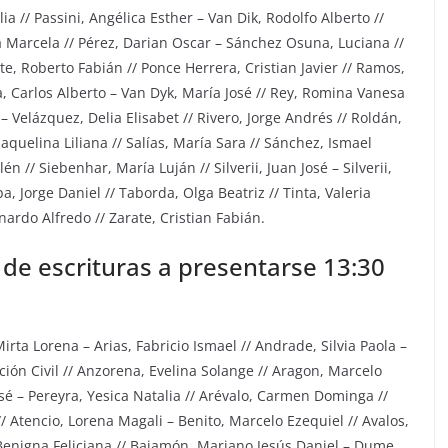
lia // Passini, Angélica Esther – Van Dik, Rodolfo Alberto //
ra Marcela // Pérez, Darian Oscar – Sánchez Osuna, Luciana //
e, Roberto Fabián // Ponce Herrera, Cristian Javier // Ramos,
a, Carlos Alberto – Van Dyk, María José // Rey, Romina Vanesa
 Velázquez, Delia Elisabet // Rivero, Jorge Andrés // Roldán,
aquelina Liliana // Salías, María Sara // Sánchez, Ismael
n // Siebenhar, María Luján // Silverii, Juan José – Silverii,
a, Jorge Daniel // Taborda, Olga Beatriz // Tinta, Valeria
ardo Alfredo // Zarate, Cristian Fabián.
 de escrituras a presentarse 13:30
rta Lorena – Arias, Fabricio Ismael // Andrade, Silvia Paola –
ión Civil // Anzorena, Evelina Solange // Aragon, Marcelo
osé – Pereyra, Yesica Natalia // Arévalo, Carmen Dominga //
/ Atencio, Lorena Magali – Benito, Marcelo Ezequiel // Avalos,
, Benigna Feliciana // Bajamón, Mariano Jesús Daniel – Dume,