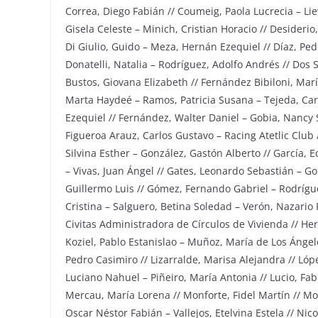
Correa, Diego Fabián // Coumeig, Paola Lucrecia – Li
Gisela Celeste – Minich, Cristian Horacio // Desiderio,
Di Giulio, Guido – Meza, Hernán Ezequiel // Díaz, Pedr
Donatelli, Natalia – Rodríguez, Adolfo Andrés // Do
Bustos, Giovana Elizabeth // Fernández Bibiloni, Marí
Marta Haydeé – Ramos, Patricia Susana – Tejeda, Car
Ezequiel // Fernández, Walter Daniel – Gobia, Nancy S
Figueroa Arauz, Carlos Gustavo – Racing Atetlic Club /
Silvina Esther – González, Gastón Alberto // García, E
– Vivas, Juan Ángel // Gates, Leonardo Sebastián – Go
Guillermo Luis // Gómez, Fernando Gabriel – Rodrígu
Cristina – Salguero, Betina Soledad – Verón, Nazario F
Civitas Administradora de Círculos de Vivienda // Herr
Koziel, Pablo Estanislao – Muñoz, María de Los Ángele
Pedro Casimiro // Lizarralde, Marisa Alejandra // Lóp
Luciano Nahuel – Piñeiro, María Antonia // Lucio, Fabr
Mercau, María Lorena // Monforte, Fidel Martín // Mont
Oscar Néstor Fabián – Vallejos, Etelvina Estela // Nico