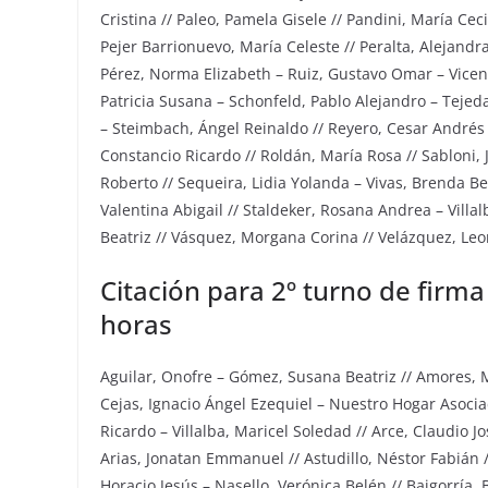
Cristina // Paleo, Pamela Gisele // Pandini, María Ceci
Pejer Barrionuevo, María Celeste // Peralta, Alejand
Pérez, Norma Elizabeth – Ruiz, Gustavo Omar – Vicent
Patricia Susana – Schonfeld, Pablo Alejandro – Tejed
– Steimbach, Ángel Reinaldo // Reyero, Cesar Andrés –
Constancio Ricardo // Roldán, María Rosa // Sabloni, J
Roberto // Sequeira, Lidia Yolanda – Vivas, Brenda Belé
Valentina Abigail // Staldeker, Rosana Andrea – Villalb
Beatriz // Vásquez, Morgana Corina // Velázquez, Leon
Citación para 2º turno de firma
horas
Aguilar, Onofre – Gómez, Susana Beatriz // Amores, Mi
Cejas, Ignacio Ángel Ezequiel – Nuestro Hogar Asociac
Ricardo – Villalba, Maricel Soledad // Arce, Claudio J
Arias, Jonatan Emmanuel // Astudillo, Néstor Fabián /
Horacio Jesús – Nasello, Verónica Belén // Baigorría