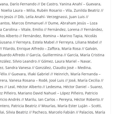
evana, Darío Fernando // De Castro, Yanina Anahí – Guevara,
 Noelia Laura – Milia, Rubén Rosario – Vila, Zunilda Beatriz //
o Jesús // Dib, Leila Anahí- Verzegnassi, Juan Luis //
s Santos, Marcos Emmanuel // Dume, Abraham Jesús – Loza
a Carolina – Vitale, Emilio // Fernández, Lorena // Fernández,
los Alberto // Fernández, Romina – Marino Tapia, Nicolás
usana // Ferreyra, Estela Mabel // Ferreyra, Liliana Mabel //
/ Filardo, Enrique Alfredo – Zaffora, María Rosa // Galván,
duardo Alfredo // García, Guillermina // García, María Cristina
nzález, Silvio Leandro // Gómez, Laura Mariel – Navar,
ez, Sandra Vanesa // González, Claudio José – Medina,
élix // Guevara, Iñaki Gabriel // Heinrich, María Fernanda –
era, Vanesa Rosana – Rodé, José Luis // José, María Cecilia //
s // Leal, Héctor Alberto // Ledesma, Héctor Daniel – Suarez,
ez Piñeiro, Mariano David Nahuel – López Piñeiro, Patricio
icio Andrés // Marilu, Ian Carlos – Pereyra, Héctor Roberto //
ero, Patricia Beatriz // Mourlas, María Ester Luján – Scotti,
lai, Silvia Beatriz // Pacheco, Marcelo Fabián // Palacios, María