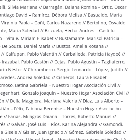
elli, Silvia Mariana // Barragán, Daiana Romina – Ortiz, Oscar
 Santiago David – Ramírez, Débora Melisa // Basualdo, María
Virginia Paola – Goñi, Carlos Nazareno // Bertolino, Osvaldo
ente, María Soledad // Brizuela, Héctor Andrés – Castillo
o – Vitale, Miriam Elisabet // Bustamante, Marisol Patricia –
– De Souza, Daniel María // Bustos, Amelia Rosana //
/ Calfupan, Pablo Valentín // Carballeda, Patricia Haydeé //
 Irazabal, Pablo Gastón // Cejas, Pablo Agustín – Tagliaferro,
io Néstor // Chiramberro, Sergio Leonardo – López, Judith //
aredes, Andrea Soledad // Cisneros, Laura Elisabet –
omoso, Betina Gabriela – Nuestro Hogar Asociación Civil //
Degenhart, Gonzalo Joaquín – Nuestro Hogar Asociación Civil //
 // Della Maggiora, Mariana Valeria // Díaz, Luis Alberto –
tián – Félix, Fabiana Berenise – Nuestro Hogar Asociación
ee // Farías, Milagros Daiana – Torres, Roberto Manuel //
s // Galván, José Luis – Ríos, Karina Alejandra // Gamondi,
a Gisele // Gisler, Juan Ignacio // Gómez, Gabriela Soledad //
 // Juárez, Miguel Ángel – Nuestro Hogar Asociación Civil //