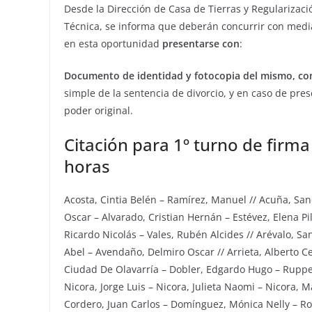
Desde la Dirección de Casa de Tierras y Regularizaci
Técnica, se informa que deberán concurrir con media
en esta oportunidad
presentarse con
:
Documento de identidad y fotocopia del mismo, con
simple de la sentencia de divorcio, y en caso de pr
poder original.
Citación para 1º turno de firma
horas
Acosta, Cintia Belén – Ramírez, Manuel // Acuña, San
Oscar – Alvarado, Cristian Hernán – Estévez, Elena Pi
Ricardo Nicolás – Vales, Rubén Alcides // Arévalo, Sa
Abel – Avendaño, Delmiro Oscar // Arrieta, Alberto Ces
Ciudad De Olavarría – Dobler, Edgardo Hugo – Ruppel, 
Nicora, Jorge Luis – Nicora, Julieta Naomi – Nicora, M
Cordero, Juan Carlos – Domínguez, Mónica Nelly – Rob