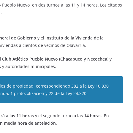
ub Pueblo Nuevo, en dos turnos a las 11 y 14 horas. Los citados
.
neral de Gobierno
y el
Instituto de la Vivienda de la
iviendas a cientos de vecinos de Olavarría.
 el Club Atlético Pueblo Nuevo (Chacabuco y Necochea)
y
s y autoridades municipales.
ulos de propiedad, correspondiendo 382 a la Ley 10.830,
ienda, 1 protocolización y 22 de la Ley 24.320.
erá
a las 11 horas
y el segundo turno
a las 14 horas
. En
on media hora de antelación
.