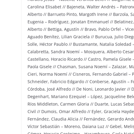
Carolina Elisabet // Bajeneta, Walter Andrés – Patron
Alberto // Barrueto Pinto, Margoth Irene // Barzola,
Eugenia – Rodríguez, Jonatan Emmanuel // Belatinez, 
Alberto // Bettiga, Agustín // Bravo, Pablo Orfel – Vic
Aguado Benítez, Lilian Graciela // Burucua, Julio Dieg
Solle, Héctor Paublo // Bustamante, Natalia Soledad 
Calabretta, Sandra Noemí – Mosquera, Alberto Cesar /
Castellano, Horacio Ricardo // Castro, Pamela Gisele –
Paola Gisele // Chasman, Susana Noemí – Zalazar, Mar
Cieri, Norma Noemí // Cisneros, Fernando Gabriel – P
Schneider, Fabricio Edgardo // Conberse, Agustín – F
Córdoba, José Alfredo // De Noni, Leonardo Javier // 
Degenhart, Mariano Ezequiel – López, Jacqueline Belén
Ríos Middleton, Carmen Gloria // Duarte, Lucas Sebas
Civil // Dumois, Omar Alfredo // Eyler, Graciela Hayd
Fernández, Claudia Alicia // Fernández, Gerardo André
Víctor Sebastián – Moreno, Daiana Luz // Gebel, Melis
Gómez, Horacio Gerónimo – Haramboure, Carla Natalia