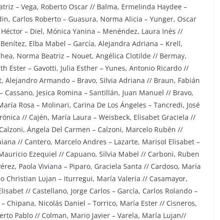
atriz – Vega, Roberto Oscar // Balma, Ermelinda Haydee –
din, Carlos Roberto – Guasura, Norma Alicia – Yunger, Oscar
 Héctor – Diel, Mónica Yanina – Menéndez, Laura Inés //
 Benítez, Elba Mabel – García, Alejandra Adriana – Krell,
hea, Norma Beatriz – Nouet, Angélica Clotilde // Bermay,
th Ester – Gavotti, Julia Esther – Yunes, Antonio Ricardo //
t, Alejandro Armando – Bravo, Silvia Adriana // Braun, Fabián
– Cassano, Jesica Romina – Santillán, Juan Manuel // Bravo,
María Rosa – Molinari, Carina De Los Ángeles – Tancredi, José
rónica // Cajén, María Laura – Weisbeck, Elisabet Graciela //
/ Calzoni, Ángela Del Carmen – Calzoni, Marcelo Rubén //
ana // Cantero, Marcelo Andres – Lazarte, Marisol Elisabet –
Mauricio Ezequiel // Capuano, Silvia Mabel // Carboni, Ruben
 Pérez, Paola Viviana – Piparo, Graciela Santa // Cardoso, María
o Christian Lujan – Iturregui, María Valeria // Casamayor,
isabet // Castellano, Jorge Carlos – García, Carlos Rolando –
– Chipana, Nicolás Daniel – Torrico, María Ester // Cisneros,
to Pablo // Colman, Mario Javier – Varela, María Lujan//