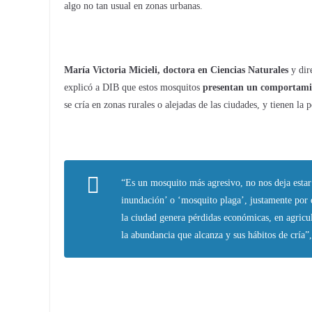
algo no tan usual en zonas urbanas.
María Victoria Micieli, doctora en Ciencias Naturales
y dir
explicó a DIB que estos mosquitos
presentan un comportamien
se cría en zonas rurales o alejadas de las ciudades, y tienen la
“Es un mosquito más agresivo, no nos deja estar 
inundación’ o ‘mosquito plaga’, justamente por 
la ciudad genera pérdidas económicas, en agricul
la abundancia que alcanza y sus hábitos de cría”,