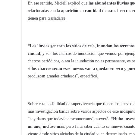
En ese sentido, Micieli explicó que
las abundantes lluvias
que
relacionadas con la
aparición en cantidad de estos insectos 
tienen para trasladarse.
“Las lluvias generan los sitios de cría, inundan los terreno
ciudad
, y son los charcos de inundación que vemos, por ejempl
charcos periódicos, o sea la inundación no es permanente, es p
si los charcos secan esos huevos van a quedar en seco y pue
produzcan grandes criaderos”, especificó.
Sobre esta posibilidad de supervivencia que tienen los huevos 
más investigación básica sobre varios aspectos de este mosquit
“hay datos que todavía desconocemos”, aseveró.
“Hubo investi
un año, incluso más
, pero falta saber cuánto se mueve, cuán
viento desde sitios alejados de la ciudad y, en determinado, m