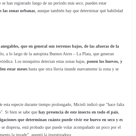
 se han registrado luego de un período más seco, pueden estar
en las zonas urbanas
, aunque también hay que determinar qué habilidad
s anegables, que en general son terrenos bajos, de las afueras de la
o, a lo largo de la autopista Buenos Aires – La Plata, que generan
eriódica. Los mosquitos detectan estas zonas bajas,
ponen los huevos, y
den estar meses
hasta que otra lluvia inunde nuevamente la zona y se
de esta especie durante tiempo prolongado, Micieli indicó que “hace falta
o”. Si bien se sabe que
hay presencia de este insecto en todo el país
,
gaciones que determinan cuánto puede vivir ese huevo en seco y es
to se dispersa, está probado que puede volar acompañado un poco por el
omento la invade”, apuntó la investigadora.