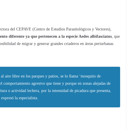
ectora del CEPAVE (Centro de Estudios Parasitológicos y Vectores),
to diferente ya que pertenecen a la especie Aedes albifasciatus
, que
 posibilidad de migrar y generar grandes criaderos en áreas periurbanas.
al aire libre en los parques y patios, se lo llama ‘mosquito de
el comportamiento agresivo que tiene y porque en zonas alejadas de
tura o actividad lechera, por la intensidad de picadura que presenta,
 expresó la especialista.