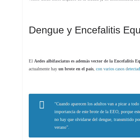
Dengue y Encefalitis Eq
El
Aedes albifasciatus es además vector de la Encefalitis 
actualmente hay
un brote en el país
,
con varios casos detecta
“Cuando aparecen los adultos van a picar a todo 
importancia de este brote de la EEO, porque est
no hay que olvidarse del dengue, transmitido po
verano”.