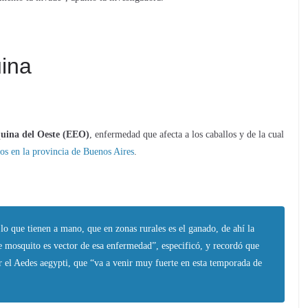
uina
Equina del Oeste (EEO)
, enfermedad que afecta a los caballos y de la cual
dos en la provincia de Buenos Aires
.
lo que tienen a mano, que en zonas rurales es el ganado, de ahí la
e mosquito es vector de esa enfermedad”, especificó, y recordó que
r el Aedes aegypti, que “va a venir muy fuerte en esta temporada de