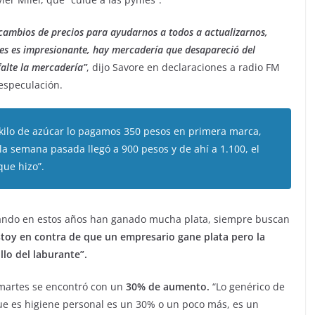
s cambios de precios para ayudarnos a todos a actualizarnos,
ntes es impresionante, hay mercadería que desapareció del
falte la mercadería”
, dijo Savore en declaraciones a radio FM
especulación.
kilo de azúcar lo pagamos 350 pesos en primera marca,
la semana pasada llegó a 900 pesos y de ahí a 1.100, el
que hizo”.
orando en estos años han ganado mucha plata, siempre buscan
toy en contra de que un empresario gane plata pero la
lo del laburante”.
l martes se encontró con un
30% de aumento.
“Lo genérico de
e es higiene personal es un 30% o un poco más, es un