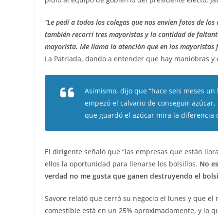
“Le pedí a todos los colegas que nos envíen fotos de lo
también recorrí tres mayoristas y la cantidad de falta
mayorista. Me llama la atención que en los mayoristas 
La Patriada, dando a entender que hay maniobras y 
Asimismo, dijo que “hace seis meses un 
empezó el calvario de conseguir azúcar, 
que guardó el azúcar mira la diferencia 
El dirigente señaló que “las empresas que están ll
ellos la oportunidad para llenarse los bolsillos.
No es
verdad no me gusta que ganen destruyendo el bolsil
Savore relató que cerró su negocio el lunes y que e
comestible está en un 25% aproximadamente, y lo qu