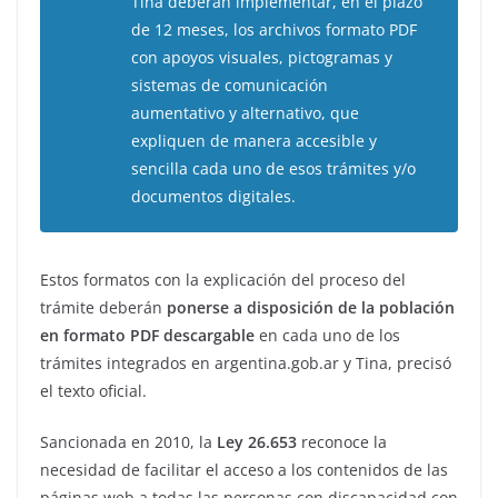
Tina deberán implementar, en el plazo
de 12 meses, los archivos formato PDF
con apoyos visuales, pictogramas y
sistemas de comunicación
aumentativo y alternativo, que
expliquen de manera accesible y
sencilla cada uno de esos trámites y/o
documentos digitales.
Estos formatos con la explicación del proceso del
trámite deberán
ponerse a disposición de la población
en formato PDF descargable
en cada uno de los
trámites integrados en argentina.gob.ar y Tina, precisó
el texto oficial.
Sancionada en 2010, la
Ley 26.653
reconoce la
necesidad de facilitar el acceso a los contenidos de las
páginas web a todas las personas con discapacidad con