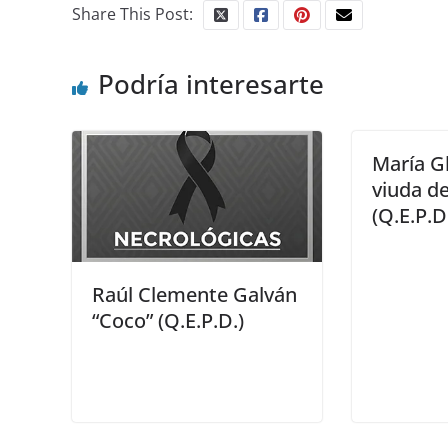
Share This Post:
Podría interesarte
María G
viuda d
(Q.E.P.D
Raúl Clemente Galván
“Coco” (Q.E.P.D.)