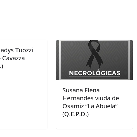
ladys Tuozzi
e Cavazza
.)
Susana Elena
Hernandes viuda de
Osamiz “La Abuela”
(Q.E.P.D.)