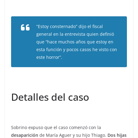
“Estoy consternado” dijo el fiscal
general en la entrevista quien definió
que “hace muchos años que estoy en
esta función y pocos casos he visto con
este horror”.
Detalles del caso
Sobrino expuso que el caso comenzó con la
desaparición
de María Aguer y su hijo Thiago.
Dos hijas