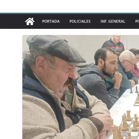
PORTADA
POLICIALES
INF. GENERAL
P