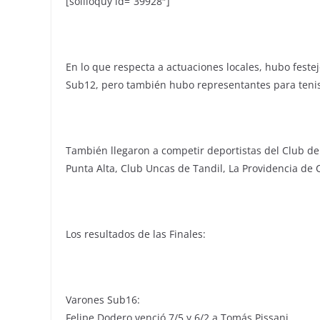
[soliloquy id=”39928″]
En lo que respecta a actuaciones locales, hubo feste
Sub12, pero también hubo representantes para tenista
También llegaron a competir deportistas del Club d
Punta Alta, Club Uncas de Tandil, La Providencia de
Los resultados de las Finales:
Varones Sub16:
Felipe Dodero venció 7/5 y 6/2 a Tomás Pissani