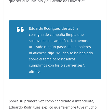
que ser el Municipio y el Partido de Olavarría”.
Eduardo Rodríguez destacó la
consigna de campaña limpia que
sostuvo en su campaña. “No hemos
utilizado ningún pasacalle, ni paleros,
ni afiches”, dijo. “Mucho se ha hablado
sobre el tema pero nosotros
cumplimos con los olavarrienses”,
afirmó.
Sobre su primera vez como candidato a Intendente,
Eduardo Rodríguez explicó que “siempre tuve mucho