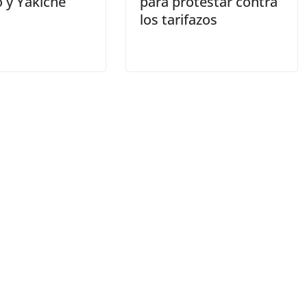
 y Yakiche
para protestar contra
los tarifazos