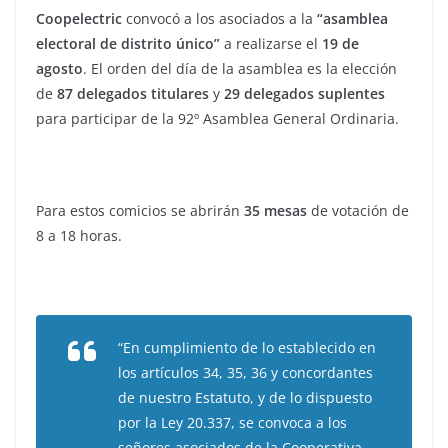
Coopelectric
convocó a los asociados a la
“asamblea
electoral de distrito único”
a realizarse el
19 de
agosto
. El orden del día de la asamblea es la elección
de
87 delegados titulares
y
29 delegados suplentes
para participar de la 92º Asamblea General Ordinaria.
Para estos comicios se abrirán
35 mesas
de votación de
8 a 18 horas.
“En cumplimiento de lo establecido en
los artículos 34, 35, 36 y concordantes
de nuestro Estatuto, y de lo dispuesto
por la Ley 20.337, se convoca a los
señores asociados de la Cooperativa