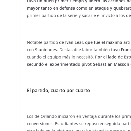
tuvo un buen primer tiempo y lideró las acciones h
mayor tanto en defensa como en ataque y quebraron
primer partido de la serie y sacarle el invicto a los d
Notable partido de
Iván Leal, que fue el máximo art
con 9 unidades. Destacable labor también tuvo
Fran
cuando el equipo más lo necesitó.
Por el lado de Est
secundó el experimentado pivot Sebastián Masson 
El partido, cuarto por cuarto
Los de Orlando iniciaron en ventaja durante los pri
conversiones. Estudiantes se repuso enseguida part
otro lado en la pintura y marcó distancias desde el 