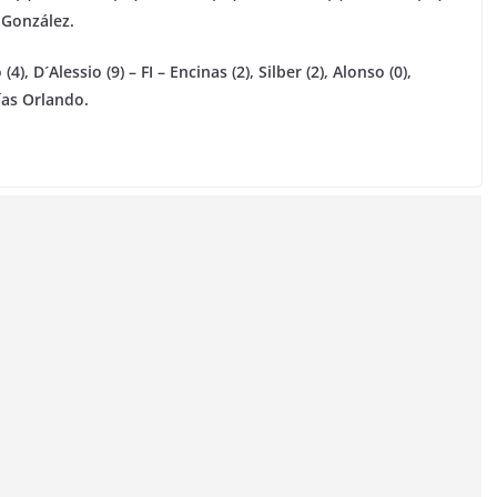
 González.
4), D´Alessio (9) – FI – Encinas (2), Silber (2), Alonso (0),
tías Orlando.