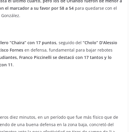
asta el último cuarto, pero los de Orlando fueron de menor a
 el marcador a su favor por 58 a 54
para quedarse con el
e González.
illero “Chaira” con 17 puntos
, seguido del
“Cholo” D’Alessio
cisco Fornes
en defensa, fundamental para bajar rebotes
udiantes, Franco Piccinelli se destacó con 17 tantos
y lo
con 11
.
meros diez minutos, en un período que fue más físico que de
iendo de una buena defensa en la zona baja, concretó del
perímetro ante la poca efectividad en tiros de campo de “La