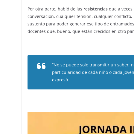
Por otra parte, habló de las
resistencias
que a veces 
conversación, cualquier tensión, cualquier conflicto
sustento para poder generar ese tipo de entramado
docentes que, bueno, que están crecidos en otro pa
“No se puede solo transmitir un saber, 
particularidad de cada niño o cada jove
expresó.