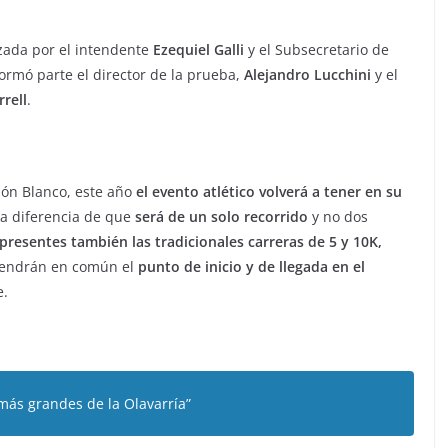
zada por el intendente
Ezequiel Galli
y el Subsecretario de
ormó parte el director de la prueba,
Alejandro Lucchini
y el
rell
.
lón Blanco, este año
el evento atlético volverá a tener en su
 la diferencia de que
será de un solo recorrido
y no dos
presentes también las tradicionales carreras de 5 y 10K,
endrán en común el
punto de inicio y de llegada en el
e.
más grandes de la Olavarría”