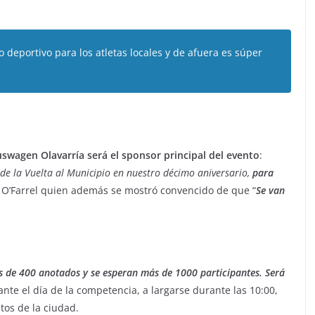
 deportivo para los atletas locales y de afuera es súper
auswagen Olavarría será el sponsor principal del evento
:
de la Vuelta al Municipio en nuestro décimo aniversario,
para
n O’Farrel quien además se mostró convencido de que “
Se van
 de 400 anotados y se esperan más de 1000 participantes. Será
rante el día de la competencia, a largarse durante las 10:00,
tos de la ciudad.