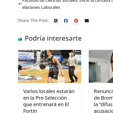
Facultad de Ciencias Sociales: inició la cursada 
elaciones Laborales
Share This Post:
Podría interesarte
Varios locales estarán
Renunció
en la Pre-Selección
de Brom
que entrenará en El
la “difu
Fortín
acusacio