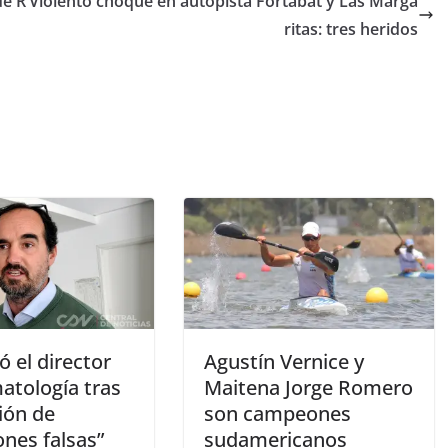
de R
Violento choque en autopista Fortabat y Las Marga
ritas: tres heridos
 el director
Agustín Vernice y
atología tras
Maitena Jorge Romero
sión de
son campeones
nes falsas”
sudamericanos