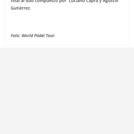
final al dúo compuesto por Luciano Capra y Agustín
Gutiérrez
.
Foto: World Pádel Tour.