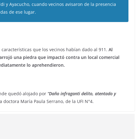
ldi y Ayacucho, cuando vecinos avisaron de la presencia
das de ese lugar.
 características que los vecinos habían dado al 911.
Al
y arrojó una piedra que impactó contra un local comercial
mediatamente lo aprehendieron.
onde quedó alojado por
“Daño infraganti delito, atentado y
la doctora María Paula Serrano, de la UFI N°4.