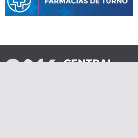
Desde el 1 de septiembre de 2020.
centraldenoticiasolav@gmail.com