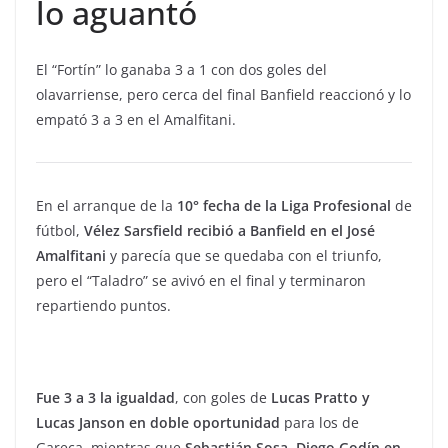
lo aguantó
El “Fortín” lo ganaba 3 a 1 con dos goles del
olavarriense, pero cerca del final Banfield reaccionó y lo
empató 3 a 3 en el Amalfitani.
En el arranque de la
10° fecha de la Liga Profesional
de
fútbol,
Vélez Sarsfield recibió a Banfield en el José
Amalfitani
y parecía que se quedaba con el triunfo,
pero el “Taladro” se avivó en el final y terminaron
repartiendo puntos.
Fue 3 a 3 la igualdad
, con goles de
Lucas Pratto y
Lucas Janson
en doble oportunidad
para los de
Gareca, mientras que
Sebastián Sosa, Diego Godín en