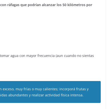
 con ráfagas que podrían alcanzar los 50 kilómetros por
, tomar agua con mayor frecuencia (aun cuando no sientas
n exceso, muy frías o muy calientes; incorporá frutas y
idas abundantes y realizar actividad física intensa.