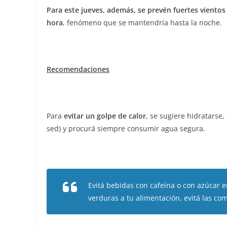
Para este jueves, además, se prevén fuertes vientos
hora
, fenómeno que se mantendría hasta la noche.
Recomendaciones
Para
evitar un golpe de calor
, se sugiere hidratarse
sed) y procurá siempre consumir agua segura.
Evitá bebidas con cafeína o con azúcar e
verduras a tu alimentación, evitá las com