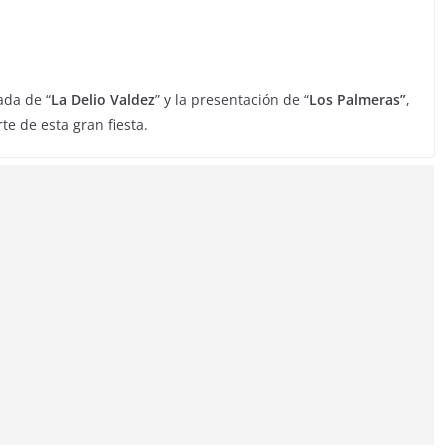
ada de “
La Delio Valdez
” y la presentación de “
Los Palmeras”
,
e de esta gran fiesta.