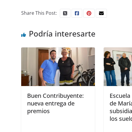
Share This Post:
Podría interesarte
Buen Contribuyente:
Escuela 
nueva entrega de
de María
premios
subsidi
los sue