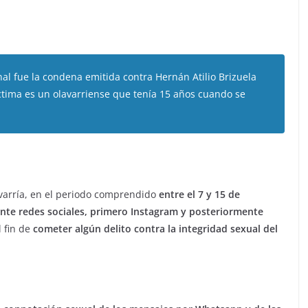
al fue la condena emitida contra Hernán Atilio Brizuela
íctima es un olavarriense que tenía 15 años cuando se
avarría, en el periodo comprendido
entre el 7 y 15 de
nte redes sociales, primero Instagram y posteriormente
 fin de
cometer algún delito contra la integridad sexual del