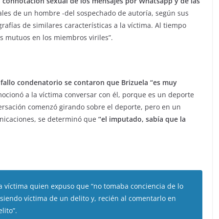
a connotación sexual de los mensajes por Whatsapp y de las
ales de un hombre -del sospechado de autoría, según sus
rafías de similares características a la víctima. Al tiempo
s mutuos en los miembros viriles”.
el fallo condenatorio se contaron que Brizuela “es muy
ocionó a la víctima conversar con él, porque es un deporte
nversación comenzó girando sobre el deporte, pero en un
unicaciones, se determinó que
“el imputado, sabía que la
e la víctima quien expuso que “no tomaba conciencia de lo
siendo víctima de un delito y, recién al comentarlo en
lito”.