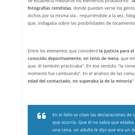
Se estableció mediante los elementos probatorios
“l
fotografías remitidas
, donde pueden verse los genit
dichos por la misma vía-, requiriéndole a la vez, fotog
que, indagaba sobre las posibilidades de tocamiento
Entre los elementos que consideró
la Justicia para 
conocido deportivamente, en tenis de mesa
, que em
que, él también practicaba”. En ese sentido, “la co
momento fue cambiando”. En el análisis de las com
edad del contactado, no superaba la de la minoría”
.
En el fallo se citan las declaraciones d
que ocurría. Que él no sabía que estaba 
una cena, un adulto le dijo que era un de