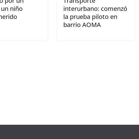
o por un
Transporte
 un niño
interurbano: comenzó
herido
la prueba piloto en
barrio AOMA