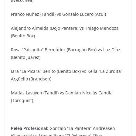
(Necochea)
Franco Nuñez (Tandil) vs Gonzalo Lucero (Azul)
Alejandro Almeida (Dojo Pantera) vs Thiago Mendoza
(Benito Box)
Rosa “Paisanita” Bermúdez (Barragán Box) vs Luz Díaz
(Benito Juárez)
Iara “La Picara” Benito (Benito Box) vs Keila “La Zurdita”
Argüello (Brandsen)
Matías Lavayen (Tandil) vs Damián Nicolás Candia
(Tornquist)
Pelea Profesional
: Gonzalo “La Pantera” Andreasen
(Olavarría) vs Maximiliano “El Peligroso” Silva