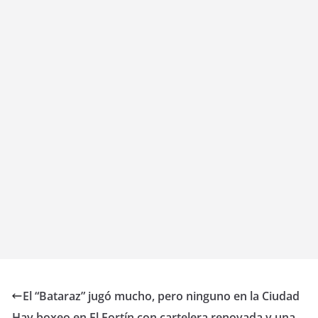
El “Bataraz” jugó mucho, pero ninguno en la Ciudad
Hay boxeo en El Fortín con cartelera renovada y una