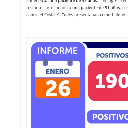
Por el otro,
una paciente de 47 años
, con ingreso el
restante corresponde a
una paciente de 51 años
, co
contra el Covid19. Todos presentaban comorbilidades