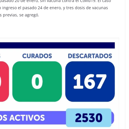
 pasado 20 de enero, sin vacuna contra el Covid19. El caso
n ingreso el pasado 24 de enero, y tres dosis de vacunas
 previas, se agregó.