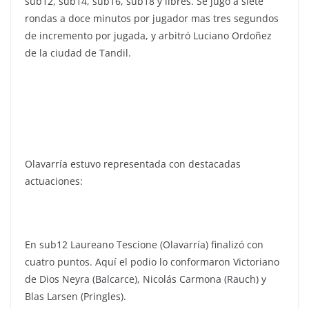
sub12, sub14, sub16, sub18 y libres. Se jugó a siete
rondas a doce minutos por jugador mas tres segundos
de incremento por jugada, y arbitró Luciano Ordoñez
de la ciudad de Tandil.
Olavarría estuvo representada con destacadas
actuaciones:
En sub12 Laureano Tescione (Olavarría) finalizó con
cuatro puntos. Aquí el podio lo conformaron Victoriano
de Dios Neyra (Balcarce), Nicolás Carmona (Rauch) y
Blas Larsen (Pringles).