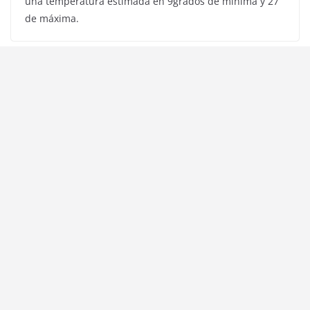
una temperatura estimada en 9grados de mínima y 27
de máxima.